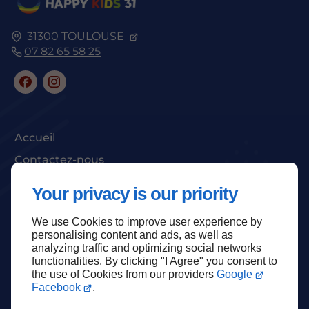
31300
TOULOUSE
07 82 65 58 25
Accueil
Contactez-nous
Mentions légales
Your privacy is our priority
Plan du site
We use Cookies to improve user experience by
personalising content and ads, as well as
analyzing traffic and optimizing social networks
functionalities. By clicking "I Agree" you consent to
Haut de page
the use of Cookies from our providers
Google
Facebook
.